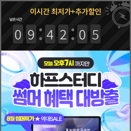
로그인
회원가입
장바구니
(0)
주문조회
고객센터
이시간 최저가+추가할인
9
9
0
0
8
8
9
9
3
3
4
4
1
1
2
2
1
0
0
5
4
4
하프스터디란
체험후기
상담신청