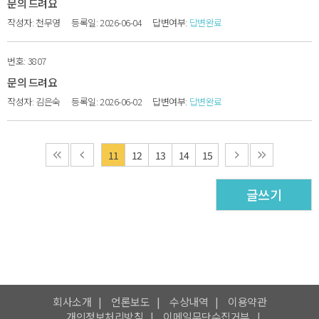
문의 드려요
천무영
2026-06-04
답변완료
3807
문의 드려요
김은숙
2026-06-02
답변완료
11
12
13
14
15
글쓰기
회사소개
언론보도
수상내역
이용약관
개인정보처리방침
이메일무단수집거부