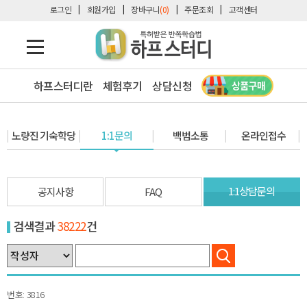
로그인
회원가입
장바구니
(0)
주문조회
고객센터
하프스터디란
체험후기
상담신청
노량진 기숙학당
1:1문의
백범소통
온라인접수
1:1상담문의
공지사항
FAQ
검색결과
38222
건
3816