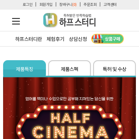
로그인
회원가입
장바구니
(0)
주문조회
고객센터
하프스터디란
체험후기
상담신청
제품특징
제품스펙
특허 및 수상