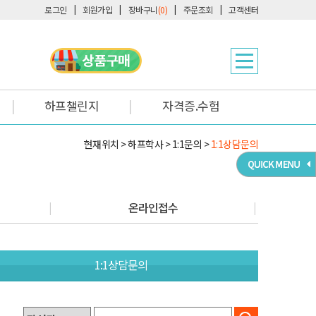
로그인
회원가입
장바구니
(0)
주문조회
고객센터
하프챌린지
자격증.수험
현재위치 > 하프학사 > 1:1문의 >
1:1상담문의
온라인접수
1:1상담문의