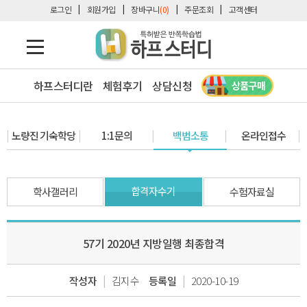
로그인
회원가입
장바구니
(0)
주문조회
고객센터
하프스터디란
체험후기
상담신청
노량진 기숙학당
1:1문의
백범소통
온라인접수
합격자수기
학사갤러리
수험자료실
57기 2020년 지방일행 최종합격
|
|
작성자
김지수
등록일
2020-10-19