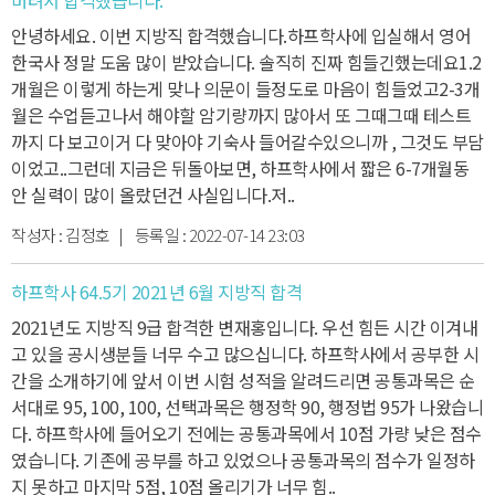
안녕하세요. 이번 지방직 합격했습니다.
하프학사에 입실해서 영어
한국사 정말 도움 많이 받았습니다. 솔직히 진짜 힘들긴했는데요
1.2
개월은 이렇게 하는게 맞나 의문이 들정도로 마음이 힘들었고
2-3개
월은 수업듣고나서 해야할 암기량까지 많아서 또 그때그때 테스트
까지 다 보고
이거 다 맞아야 기숙사 들어갈수있으니까 , 그것도 부담
이었고..
그런데 지금은 뒤돌아보면, 하프학사에서 짧은 6-7개월동
안 실력이 많이 올랐던건 사실입니다.
저..
작성자 :
김정호
| 등록일 :
2022-07-14 23:03
하프학사 64.5기 2021년 6월 지방직 합격
2021년도 지방직 9급 합격한 변재홍입니다. 우선 힘든 시간 이겨내
고 있을 공시생분들 너무 수고 많으십니다.
하프학사에서 공부한 시
간을 소개하기에 앞서
이번 시험 성적을 알려드리면 공통과목은 순
서대로 95, 100, 100,
선택과목은 행정학 90, 행정법 95가 나왔습니
다.
하프학사에 들어오기 전에는 공통과목에서 10점 가량 낮은 점수
였습니다.
기존에 공부를 하고 있었으나 공통과목의 점수가 일정하
지 못하고 마지막 5점, 10점 올리기가 너무 힘..